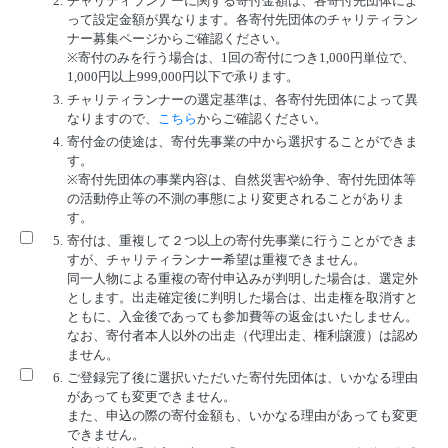
2.
チャリティランナーに関する寄付金額は、各寄付先団体によ
って設定金額が異なります。各寄付先団体のチャリティラン
ナー募集ページからご確認ください。
※寄付のみを行う場合は、1回の寄付につき1,000円単位で、
1,000円以上999,000円以下で承ります。
3.
チャリティランナーの選定基準は、各寄付先団体によって異
なりますので、
こちら
からご確認ください。
4.
寄付金の使途は、寄付先事業の中から選択することができま
す。
※寄付先団体の事業内容は、自然災害や紛争、寄付先団体等
の活動停止等の不測の事態により変更されることがありま
す。
5.
寄付は、重複して２つ以上の寄付先事業に行うことができま
すが、チャリティランナー希望は重複できません。
同一人物による重複の寄付申込みが判明した場合は、選定外
とします。出走確定後に判明した場合は、出走権を取消すと
ともに、入金後であっても参加費等の返金はいたしません。
なお、寄付者本人以外の出走（代理出走、権利譲渡）は認め
ません。
6.
ご登録完了後に選択いただいた寄付先団体は、いかなる理由
があっても変更できません。
また、申込の際の寄付金額も、いかなる理由があっても変更
できません。