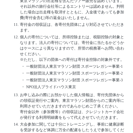
東京マラソンの出走権を含んだツアー販売を認めています。
それ以外の旅行会社等によるエントリーは認めません。判明
した場合は出走権を取消すとともに、入金後であっても参加
費(寄付金含む)等の返金はいたしません。
11.
寄付金の領収証は、各寄付先団体により対応させていただき
ます。
12.
個人の寄付については、所得控除または、税額控除の対象と
なります。法人の寄付については、寄付金に当たるかどうか
はケースにより異なりますので、所管の税務署へお問い合わ
せください。
※ただし、以下の団体への寄付は寄付金控除の対象外です。
・
一般財団法人東京マラソン財団 スポーツレガシー事業-1
・
一般財団法人東京マラソン財団 スポーツレガシー事業-2
・
一般財団法人東京マラソン財団 スポーツレガシー事業-3
・
NPO法人プライドハウス東京
13.
お申し込みの際にお預かりした個人情報は、寄付先団体から
の領収証発行やご案内、東京マラソン財団からのご案内等に
利用させていただきますのであらかじめご了承ください。
寄付金以外（参加費等）の領収証は、クレジットカード会社
が発行する利用明細書をもって代えさせていただきます。
14.
大会参加に関しては十分にトレーニングし、事前に健康診断
を受診するなど体調に万全の配慮をしたうえで参加してくだ