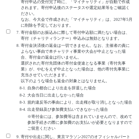
寄付申込の受付完了時に、「マイチャリティ」が自動で作成
されます。寄付申込後のステータスや選定結果等をご確認く
ださい。
なお、今大会で作成された「マイチャリティ」は、2027年5月
に削除を予定しております。
7.
寄付金額のお振込みに際して寄付申込額に満たない場合は、
寄付（チャリティランナー）申込みは無効となります。
8.
寄付金決済後の返金は一切できません。なお、主催者の責に
よらない事由で本チャリティ事業や大会が中止となった場
合、寄付金の返金は行いません。
選択された寄付先団体の寄付金使途となる事業（寄付先事
業）が、やむをえず中止となった場合は、他の寄付先事業に
充当させていただきます。
以下のような場合も返金の対象とはなりません。
8-1.
自身の都合により出走を辞退した場合
8-2.
大会当日に出走しなかった場合
8-3.
規約違反等の事由により、出走権が取り消しとなった場合
8-4.
出走登録及び参加費支払いできなかった場合
※寄付金には、参加費等は含まれていませんので、改めて
参加手続きの際に参加費のお支払いが必要となりますので
ご留意ください
9.
寄付や出走に関し、東京マラソン2027のオフィシャルパート