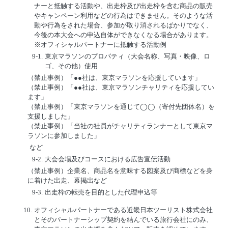
ナーと抵触する活動や、出走枠及び出走枠を含む商品の販売
やキャンペーン利用などの行為はできません。そのような活
動や行為をされた場合、参加が取り消されるばかりでなく、
今後の本大会への申込自体ができなくなる場合があります。
※オフィシャルパートナーに抵触する活動例
9-1.
東京マラソンのプロパティ（大会名称、写真・映像、ロ
ゴ、その他）使用
（禁止事例）「●●社は、東京マラソンを応援しています」
（禁止事例）「●●社は、東京マラソンチャリティを応援してい
ます」
（禁止事例）「東京マラソンを通じて◯◯（寄付先団体名）を
支援しました」
（禁止事例）「当社の社員がチャリティランナーとして東京マ
ラソンに参加しました」
など
9-2.
大会会場及びコースにおける広告宣伝活動
（禁止事例）企業名、商品名を意味する図案及び商標などを身
に着けた出走、幕掲出など
9-3.
出走枠の転売を目的とした代理申込等
10.
オフィシャルパートナーである近畿日本ツーリスト株式会社
とそのパートナーシップ契約を結んでいる旅行会社にのみ、