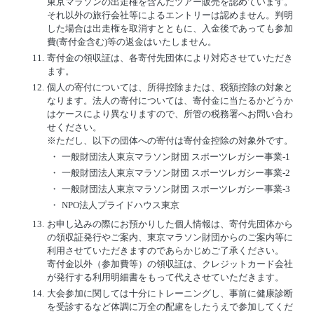
東京マラソンの出走権を含んだツアー販売を認めています。
それ以外の旅行会社等によるエントリーは認めません。判明
した場合は出走権を取消すとともに、入金後であっても参加
費(寄付金含む)等の返金はいたしません。
11.
寄付金の領収証は、各寄付先団体により対応させていただき
ます。
12.
個人の寄付については、所得控除または、税額控除の対象と
なります。法人の寄付については、寄付金に当たるかどうか
はケースにより異なりますので、所管の税務署へお問い合わ
せください。
※ただし、以下の団体への寄付は寄付金控除の対象外です。
・
一般財団法人東京マラソン財団 スポーツレガシー事業-1
・
一般財団法人東京マラソン財団 スポーツレガシー事業-2
・
一般財団法人東京マラソン財団 スポーツレガシー事業-3
・
NPO法人プライドハウス東京
13.
お申し込みの際にお預かりした個人情報は、寄付先団体から
の領収証発行やご案内、東京マラソン財団からのご案内等に
利用させていただきますのであらかじめご了承ください。
寄付金以外（参加費等）の領収証は、クレジットカード会社
が発行する利用明細書をもって代えさせていただきます。
14.
大会参加に関しては十分にトレーニングし、事前に健康診断
を受診するなど体調に万全の配慮をしたうえで参加してくだ