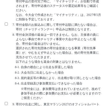
寄付申込の受付完了時に、「マイチャリティ」が自動で作成
されます。寄付申込後のステータスや選定結果等をご確認く
ださい。
なお、今大会で作成された「マイチャリティ」は、2027年5月
に削除を予定しております。
7.
寄付金額のお振込みに際して寄付申込額に満たない場合は、
寄付（チャリティランナー）申込みは無効となります。
8.
寄付金決済後の返金は一切できません。なお、主催者の責に
よらない事由で本チャリティ事業や大会が中止となった場
合、寄付金の返金は行いません。
選択された寄付先団体の寄付金使途となる事業（寄付先事
業）が、やむをえず中止となった場合は、他の寄付先事業に
充当させていただきます。
以下のような場合も返金の対象とはなりません。
8-1.
自身の都合により出走を辞退した場合
8-2.
大会当日に出走しなかった場合
8-3.
規約違反等の事由により、出走権が取り消しとなった場合
8-4.
出走登録及び参加費支払いできなかった場合
※寄付金には、参加費等は含まれていませんので、改めて
参加手続きの際に参加費のお支払いが必要となりますので
ご留意ください
9.
寄付や出走に関し、東京マラソン2027のオフィシャルパート