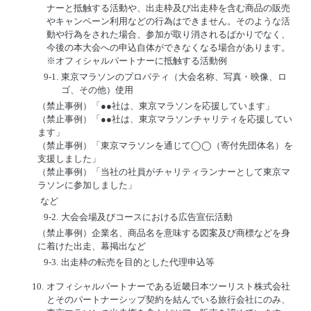
ナーと抵触する活動や、出走枠及び出走枠を含む商品の販売
やキャンペーン利用などの行為はできません。そのような活
動や行為をされた場合、参加が取り消されるばかりでなく、
今後の本大会への申込自体ができなくなる場合があります。
※オフィシャルパートナーに抵触する活動例
9-1.
東京マラソンのプロパティ（大会名称、写真・映像、ロ
ゴ、その他）使用
（禁止事例）「●●社は、東京マラソンを応援しています」
（禁止事例）「●●社は、東京マラソンチャリティを応援してい
ます」
（禁止事例）「東京マラソンを通じて◯◯（寄付先団体名）を
支援しました」
（禁止事例）「当社の社員がチャリティランナーとして東京マ
ラソンに参加しました」
など
9-2.
大会会場及びコースにおける広告宣伝活動
（禁止事例）企業名、商品名を意味する図案及び商標などを身
に着けた出走、幕掲出など
9-3.
出走枠の転売を目的とした代理申込等
10.
オフィシャルパートナーである近畿日本ツーリスト株式会社
とそのパートナーシップ契約を結んでいる旅行会社にのみ、