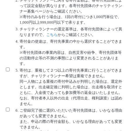
2.
チャリティランナーに関する寄付金額は、各寄付先団体によ
って設定金額が異なります。各寄付先団体のチャリティラン
ナー募集ページからご確認ください。
※寄付のみを行う場合は、1回の寄付につき1,000円単位で、
1,000円以上999,000円以下で承ります。
3.
チャリティランナーの選定基準は、各寄付先団体によって異
なりますので、
こちら
からご確認ください。
4.
寄付金の使途は、寄付先事業の中から選択することができま
す。
※寄付先団体の事業内容は、自然災害や紛争、寄付先団体等
の活動停止等の不測の事態により変更されることがありま
す。
5.
寄付は、重複して２つ以上の寄付先事業に行うことができま
すが、チャリティランナー希望は重複できません。
同一人物による重複の寄付申込みが判明した場合は、選定外
とします。出走確定後に判明した場合は、出走権を取消すと
ともに、入金後であっても参加費等の返金はいたしません。
なお、寄付者本人以外の出走（代理出走、権利譲渡）は認め
ません。
6.
ご登録完了後に選択いただいた寄付先団体は、いかなる理由
があっても変更できません。
また、申込の際の寄付金額も、いかなる理由があっても変更
できません。