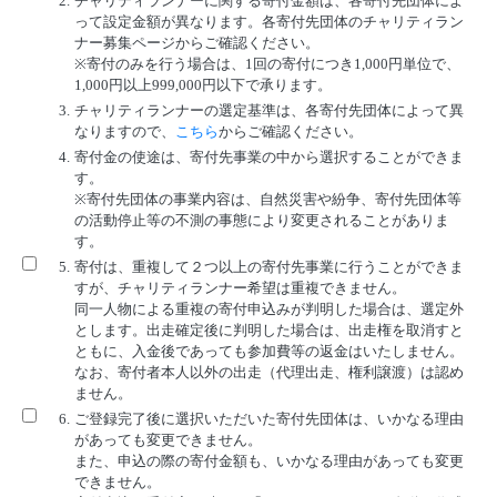
2.
チャリティランナーに関する寄付金額は、各寄付先団体によ
って設定金額が異なります。各寄付先団体のチャリティラン
ナー募集ページからご確認ください。
※寄付のみを行う場合は、1回の寄付につき1,000円単位で、
1,000円以上999,000円以下で承ります。
3.
チャリティランナーの選定基準は、各寄付先団体によって異
なりますので、
こちら
からご確認ください。
4.
寄付金の使途は、寄付先事業の中から選択することができま
す。
※寄付先団体の事業内容は、自然災害や紛争、寄付先団体等
の活動停止等の不測の事態により変更されることがありま
す。
5.
寄付は、重複して２つ以上の寄付先事業に行うことができま
すが、チャリティランナー希望は重複できません。
同一人物による重複の寄付申込みが判明した場合は、選定外
とします。出走確定後に判明した場合は、出走権を取消すと
ともに、入金後であっても参加費等の返金はいたしません。
なお、寄付者本人以外の出走（代理出走、権利譲渡）は認め
ません。
6.
ご登録完了後に選択いただいた寄付先団体は、いかなる理由
があっても変更できません。
また、申込の際の寄付金額も、いかなる理由があっても変更
できません。