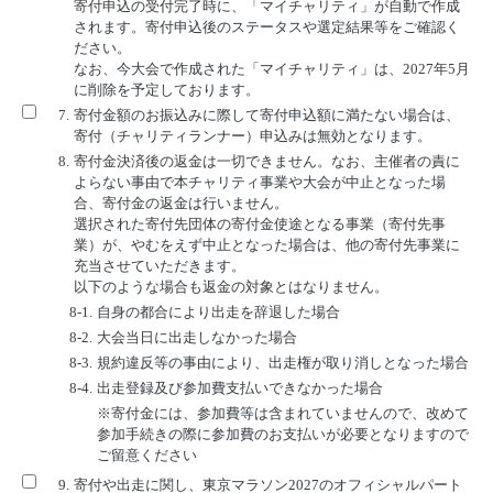
寄付申込の受付完了時に、「マイチャリティ」が自動で作成
されます。寄付申込後のステータスや選定結果等をご確認く
ださい。
なお、今大会で作成された「マイチャリティ」は、2027年5月
に削除を予定しております。
7.
寄付金額のお振込みに際して寄付申込額に満たない場合は、
寄付（チャリティランナー）申込みは無効となります。
8.
寄付金決済後の返金は一切できません。なお、主催者の責に
よらない事由で本チャリティ事業や大会が中止となった場
合、寄付金の返金は行いません。
選択された寄付先団体の寄付金使途となる事業（寄付先事
業）が、やむをえず中止となった場合は、他の寄付先事業に
充当させていただきます。
以下のような場合も返金の対象とはなりません。
8-1.
自身の都合により出走を辞退した場合
8-2.
大会当日に出走しなかった場合
8-3.
規約違反等の事由により、出走権が取り消しとなった場合
8-4.
出走登録及び参加費支払いできなかった場合
※寄付金には、参加費等は含まれていませんので、改めて
参加手続きの際に参加費のお支払いが必要となりますので
ご留意ください
9.
寄付や出走に関し、東京マラソン2027のオフィシャルパート