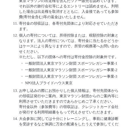
東京マラソンの出走権を含んだツアー販売を認めています。
それ以外の旅行会社等によるエントリーは認めません。判明
した場合は出走権を取消すとともに、入金後であっても参加
費(寄付金含む)等の返金はいたしません。
11.
寄付金の領収証は、各寄付先団体により対応させていただき
ます。
12.
個人の寄付については、所得控除または、税額控除の対象と
なります。法人の寄付については、寄付金に当たるかどうか
はケースにより異なりますので、所管の税務署へお問い合わ
せください。
※ただし、以下の団体への寄付は寄付金控除の対象外です。
・
一般財団法人東京マラソン財団 スポーツレガシー事業-1
・
一般財団法人東京マラソン財団 スポーツレガシー事業-2
・
一般財団法人東京マラソン財団 スポーツレガシー事業-3
・
NPO法人プライドハウス東京
13.
お申し込みの際にお預かりした個人情報は、寄付先団体から
の領収証発行やご案内、東京マラソン財団からのご案内等に
利用させていただきますのであらかじめご了承ください。
寄付金以外（参加費等）の領収証は、クレジットカード会社
が発行する利用明細書をもって代えさせていただきます。
14.
大会参加に関しては十分にトレーニングし、事前に健康診断
を受診するなど体調に万全の配慮をしたうえで参加してくだ