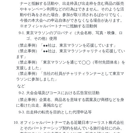
ナーと抵触する活動や、出走枠及び出走枠を含む商品の販売
やキャンペーン利用などの行為はできません。そのような活
動や行為をされた場合、参加が取り消されるばかりでなく、
今後の本大会への申込自体ができなくなる場合があります。
※オフィシャルパートナーに抵触する活動例
9-1.
東京マラソンのプロパティ（大会名称、写真・映像、ロ
ゴ、その他）使用
（禁止事例）「●●社は、東京マラソンを応援しています」
（禁止事例）「●●社は、東京マラソンチャリティを応援してい
ます」
（禁止事例）「東京マラソンを通じて◯◯（寄付先団体名）を
支援しました」
（禁止事例）「当社の社員がチャリティランナーとして東京マ
ラソンに参加しました」
など
9-2.
大会会場及びコースにおける広告宣伝活動
（禁止事例）企業名、商品名を意味する図案及び商標などを身
に着けた出走、幕掲出など
9-3.
出走枠の転売を目的とした代理申込等
10.
オフィシャルパートナーである近畿日本ツーリスト株式会社
とそのパートナーシップ契約を結んでいる旅行会社にのみ、