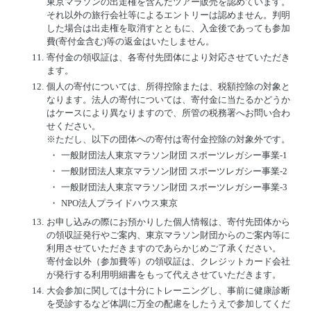
東京マラソンの出走権を含んだツアー販売を認めています。
それ以外の旅行会社等によるエントリーは認めません。判明
した場合は出走権を取消すとともに、入金後であっても参加
費(寄付金含む)等の返金はいたしません。
11.
寄付金の領収証は、各寄付先団体により対応させていただき
ます。
12.
個人の寄付については、所得控除または、税額控除の対象と
なります。法人の寄付については、寄付金に当たるかどうか
はケースにより異なりますので、所管の税務署へお問い合わ
せください。
※ただし、以下の団体への寄付は寄付金控除の対象外です。
・
一般財団法人東京マラソン財団 スポーツレガシー事業-1
・
一般財団法人東京マラソン財団 スポーツレガシー事業-2
・
一般財団法人東京マラソン財団 スポーツレガシー事業-3
・
NPO法人プライドハウス東京
13.
お申し込みの際にお預かりした個人情報は、寄付先団体から
の領収証発行やご案内、東京マラソン財団からのご案内等に
利用させていただきますのであらかじめご了承ください。
寄付金以外（参加費等）の領収証は、クレジットカード会社
が発行する利用明細書をもって代えさせていただきます。
14.
大会参加に関しては十分にトレーニングし、事前に健康診断
を受診するなど体調に万全の配慮をしたうえで参加してくだ