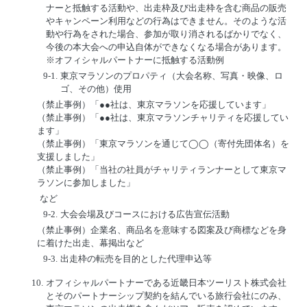
ナーと抵触する活動や、出走枠及び出走枠を含む商品の販売
やキャンペーン利用などの行為はできません。そのような活
動や行為をされた場合、参加が取り消されるばかりでなく、
今後の本大会への申込自体ができなくなる場合があります。
※オフィシャルパートナーに抵触する活動例
9-1.
東京マラソンのプロパティ（大会名称、写真・映像、ロ
ゴ、その他）使用
（禁止事例）「●●社は、東京マラソンを応援しています」
（禁止事例）「●●社は、東京マラソンチャリティを応援してい
ます」
（禁止事例）「東京マラソンを通じて◯◯（寄付先団体名）を
支援しました」
（禁止事例）「当社の社員がチャリティランナーとして東京マ
ラソンに参加しました」
など
9-2.
大会会場及びコースにおける広告宣伝活動
（禁止事例）企業名、商品名を意味する図案及び商標などを身
に着けた出走、幕掲出など
9-3.
出走枠の転売を目的とした代理申込等
10.
オフィシャルパートナーである近畿日本ツーリスト株式会社
とそのパートナーシップ契約を結んでいる旅行会社にのみ、