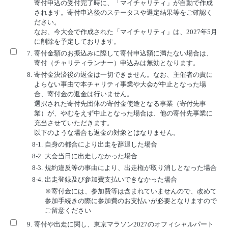
寄付申込の受付完了時に、「マイチャリティ」が自動で作成
されます。寄付申込後のステータスや選定結果等をご確認く
ださい。
なお、今大会で作成された「マイチャリティ」は、2027年5月
に削除を予定しております。
7.
寄付金額のお振込みに際して寄付申込額に満たない場合は、
寄付（チャリティランナー）申込みは無効となります。
8.
寄付金決済後の返金は一切できません。なお、主催者の責に
よらない事由で本チャリティ事業や大会が中止となった場
合、寄付金の返金は行いません。
選択された寄付先団体の寄付金使途となる事業（寄付先事
業）が、やむをえず中止となった場合は、他の寄付先事業に
充当させていただきます。
以下のような場合も返金の対象とはなりません。
8-1.
自身の都合により出走を辞退した場合
8-2.
大会当日に出走しなかった場合
8-3.
規約違反等の事由により、出走権が取り消しとなった場合
8-4.
出走登録及び参加費支払いできなかった場合
※寄付金には、参加費等は含まれていませんので、改めて
参加手続きの際に参加費のお支払いが必要となりますので
ご留意ください
9.
寄付や出走に関し、東京マラソン2027のオフィシャルパート