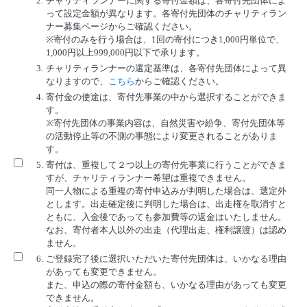
2.
チャリティランナーに関する寄付金額は、各寄付先団体によ
って設定金額が異なります。各寄付先団体のチャリティラン
ナー募集ページからご確認ください。
※寄付のみを行う場合は、1回の寄付につき1,000円単位で、
1,000円以上999,000円以下で承ります。
3.
チャリティランナーの選定基準は、各寄付先団体によって異
なりますので、
こちら
からご確認ください。
4.
寄付金の使途は、寄付先事業の中から選択することができま
す。
※寄付先団体の事業内容は、自然災害や紛争、寄付先団体等
の活動停止等の不測の事態により変更されることがありま
す。
5.
寄付は、重複して２つ以上の寄付先事業に行うことができま
すが、チャリティランナー希望は重複できません。
同一人物による重複の寄付申込みが判明した場合は、選定外
とします。出走確定後に判明した場合は、出走権を取消すと
ともに、入金後であっても参加費等の返金はいたしません。
なお、寄付者本人以外の出走（代理出走、権利譲渡）は認め
ません。
6.
ご登録完了後に選択いただいた寄付先団体は、いかなる理由
があっても変更できません。
また、申込の際の寄付金額も、いかなる理由があっても変更
できません。