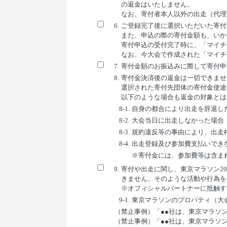
の返金はいたしません。
なお、寄付者本人以外の出走（代理
6.
ご登録完了後に選択いただいた寄付
また、申込の際の寄付金額も、いか
寄付申込の受付完了時に、「マイチ
なお、今大会で作成された「マイチ
7.
寄付金額のお振込みに際して寄付申
8.
寄付金決済後の返金は一切できませ
選択された寄付先団体の寄付金使途
以下のような場合も返金の対象とは
8-1.
自身の都合により出走を辞退し
8-2.
大会当日に出走しなかった場合
8-3.
規約違反等の事由により、出走
8-4.
出走登録及び参加費支払いでき
※寄付金には、参加費等は含ま
9.
寄付や出走に関し、東京マラソン2
きません。そのような活動や行為を
※オフィシャルパートナーに抵触す
9-1.
東京マラソンのプロパティ（大
（禁止事例）「●●社は、東京マラソ
（禁止事例）「●●社は、東京マラソ