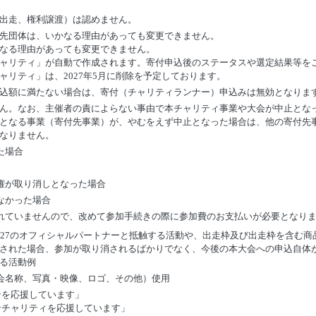
出走、権利譲渡）は認めません。
先団体は、いかなる理由があっても変更できません。
なる理由があっても変更できません。
ャリティ」が自動で作成されます。寄付申込後のステータスや選定結果等を
ャリティ」は、2027年5月に削除を予定しております。
込額に満たない場合は、寄付（チャリティランナー）申込みは無効となりま
ん。なお、主催者の責によらない事由で本チャリティ事業や大会が中止とな
となる事業（寄付先事業）が、やむをえず中止となった場合は、他の寄付先
なりません。
た場合
権が取り消しとなった場合
なかった場合
れていませんので、改めて参加手続きの際に参加費のお支払いが必要となり
027のオフィシャルパートナーと抵触する活動や、出走枠及び出走枠を含む
された場合、参加が取り消されるばかりでなく、今後の本大会への申込自体
る活動例
会名称、写真・映像、ロゴ、その他）使用
ンを応援しています」
ンチャリティを応援しています」