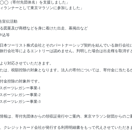
て◯◯（寄付先団体名）を支援しました」
ィランナーとして東京マラソンに参加しました」
告宣伝活動
る図案及び商標などを身に着けた出走、幕掲出など
申込等
日本ツーリスト株式会社とそのパートナーシップ契約を結んでいる旅行会社
旅行会社等によるエントリーは認めません。判明した場合は出走権を取消すと
より対応させていただきます。
たは、税額控除の対象となります。法人の寄付については、寄付金に当たる
。
付金控除の対象外です。
スポーツレガシー事業-1
スポーツレガシー事業-2
スポーツレガシー事業-3
情報は、寄付先団体からの領収証発行やご案内、東京マラソン財団からのご
、クレジットカード会社が発行する利用明細書をもって代えさせていただき