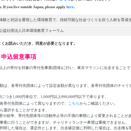
n.
If you live outside Japan, please apply
here
.
体験と対話を重視した環境教育で、持続可能な社会づくりを担う人材を育成
公益社団法人日本環境教育フォーラム
よくお読みいただき、同意が必要となります。
）申込留意事項
額以上の寄付を対象の寄付先事業(団体)に行い、東京マラソンに出走すること
額は、各寄付先団体によって設定金額が異なります。各寄付先団体のチャリ
き1,000円単位で、1,000円以上999,000円以下で承ります。
各寄付先団体によって異なりますので、
こちら
からご確認ください。
ら選択することができます。
害や紛争、寄付先団体等の活動停止等の不測の事態により変更されることが
事業に行うことができますが、チャリティランナー希望は重複できません。
判明した場合は、選定外とします。出走確定後に判明した場合は、出走権を