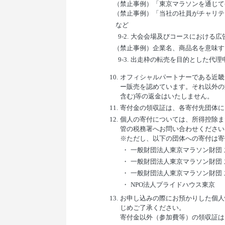
（禁止事例）「東京マラソンを通じ
（禁止事例）「当社の社員がチャリテ
など
9-2.
大会会場及びコースにおける広
（禁止事例）企業名、商品名を意味す
9-3.
出走枠の転売を目的とした代理
10.
オフィシャルパートナーである近畿
ー販売を認めています。それ以外の
含む)等の返金はいたしません。
11.
寄付金の領収証は、各寄付先団体に
12.
個人の寄付については、所得控除ま
管の税務署へお問い合わせください
※ただし、以下の団体への寄付は寄
・
一般財団法人東京マラソン財団 
・
一般財団法人東京マラソン財団 
・
一般財団法人東京マラソン財団 
・
NPO法人プライドハウス東京
13.
お申し込みの際にお預かりした個人
じめご了承ください。
寄付金以外（参加費等）の領収証は