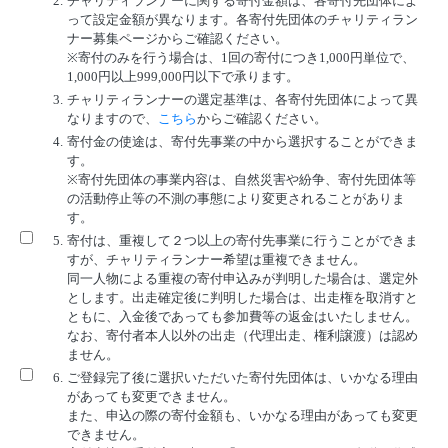
2.
チャリティランナーに関する寄付金額は、各寄付先団体によ
って設定金額が異なります。各寄付先団体のチャリティラン
ナー募集ページからご確認ください。
※寄付のみを行う場合は、1回の寄付につき1,000円単位で、
1,000円以上999,000円以下で承ります。
3.
チャリティランナーの選定基準は、各寄付先団体によって異
なりますので、
こちら
からご確認ください。
4.
寄付金の使途は、寄付先事業の中から選択することができま
す。
※寄付先団体の事業内容は、自然災害や紛争、寄付先団体等
の活動停止等の不測の事態により変更されることがありま
す。
5.
寄付は、重複して２つ以上の寄付先事業に行うことができま
すが、チャリティランナー希望は重複できません。
同一人物による重複の寄付申込みが判明した場合は、選定外
とします。出走確定後に判明した場合は、出走権を取消すと
ともに、入金後であっても参加費等の返金はいたしません。
なお、寄付者本人以外の出走（代理出走、権利譲渡）は認め
ません。
6.
ご登録完了後に選択いただいた寄付先団体は、いかなる理由
があっても変更できません。
また、申込の際の寄付金額も、いかなる理由があっても変更
できません。