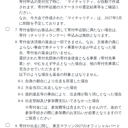
寄付申込の受付完了時に、「マイチャリティ」が自動で作成
されます。寄付申込後のステータスや選定結果等をご確認く
ださい。
なお、今大会で作成された「マイチャリティ」は、2027年5月
に削除を予定しております。
7.
寄付金額のお振込みに際して寄付申込額に満たない場合は、
寄付（チャリティランナー）申込みは無効となります。
8.
寄付金決済後の返金は一切できません。なお、主催者の責に
よらない事由で本チャリティ事業や大会が中止となった場
合、寄付金の返金は行いません。
選択された寄付先団体の寄付金使途となる事業（寄付先事
業）が、やむをえず中止となった場合は、他の寄付先事業に
充当させていただきます。
以下のような場合も返金の対象とはなりません。
8-1.
自身の都合により出走を辞退した場合
8-2.
大会当日に出走しなかった場合
8-3.
規約違反等の事由により、出走権が取り消しとなった場合
8-4.
出走登録及び参加費支払いできなかった場合
※寄付金には、参加費等は含まれていませんので、改めて
参加手続きの際に参加費のお支払いが必要となりますので
ご留意ください
9.
寄付や出走に関し、東京マラソン2027のオフィシャルパート