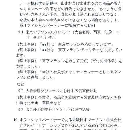
ナーと抵触する活動や、出走枠及び出走枠を含む商品の販売
やキャンペーン利用などの行為はできません。そのような活
動や行為をされた場合、参加が取り消されるばかりでなく、
今後の本大会への申込自体ができなくなる場合があります。
※オフィシャルパートナーに抵触する活動例
9-1.
東京マラソンのプロパティ（大会名称、写真・映像、ロ
ゴ、その他）使用
（禁止事例）「●●社は、東京マラソンを応援しています」
（禁止事例）「●●社は、東京マラソンチャリティを応援してい
ます」
（禁止事例）「東京マラソンを通じて◯◯（寄付先団体名）を
支援しました」
（禁止事例）「当社の社員がチャリティランナーとして東京マ
ラソンに参加しました」
など
9-2.
大会会場及びコースにおける広告宣伝活動
（禁止事例）企業名、商品名を意味する図案及び商標などを身
に着けた出走、幕掲出など
9-3.
出走枠の転売を目的とした代理申込等
10.
オフィシャルパートナーである近畿日本ツーリスト株式会社
とそのパートナーシップ契約を結んでいる旅行会社にのみ、