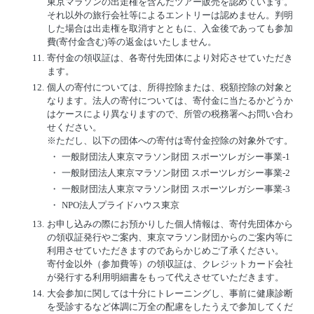
東京マラソンの出走権を含んだツアー販売を認めています。
それ以外の旅行会社等によるエントリーは認めません。判明
した場合は出走権を取消すとともに、入金後であっても参加
費(寄付金含む)等の返金はいたしません。
11.
寄付金の領収証は、各寄付先団体により対応させていただき
ます。
12.
個人の寄付については、所得控除または、税額控除の対象と
なります。法人の寄付については、寄付金に当たるかどうか
はケースにより異なりますので、所管の税務署へお問い合わ
せください。
※ただし、以下の団体への寄付は寄付金控除の対象外です。
・
一般財団法人東京マラソン財団 スポーツレガシー事業-1
・
一般財団法人東京マラソン財団 スポーツレガシー事業-2
・
一般財団法人東京マラソン財団 スポーツレガシー事業-3
・
NPO法人プライドハウス東京
13.
お申し込みの際にお預かりした個人情報は、寄付先団体から
の領収証発行やご案内、東京マラソン財団からのご案内等に
利用させていただきますのであらかじめご了承ください。
寄付金以外（参加費等）の領収証は、クレジットカード会社
が発行する利用明細書をもって代えさせていただきます。
14.
大会参加に関しては十分にトレーニングし、事前に健康診断
を受診するなど体調に万全の配慮をしたうえで参加してくだ