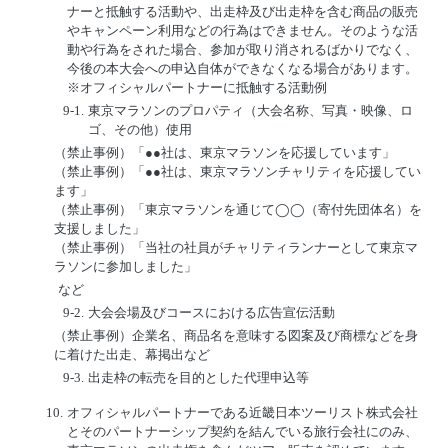
ナーと抵触する活動や、出走枠及び出走枠を含む商品の販売
やキャンペーン利用などの行為はできません。そのような活
動や行為をされた場合、参加が取り消されるばかりでなく、
今後の本大会への申込自体ができなくなる場合があります。
※オフィシャルパートナーに抵触する活動例
9-1.
東京マラソンのプロパティ（大会名称、写真・映像、ロ
ゴ、その他）使用
（禁止事例）「●●社は、東京マラソンを応援しています」
（禁止事例）「●●社は、東京マラソンチャリティを応援してい
ます」
（禁止事例）「東京マラソンを通じて◯◯（寄付先団体名）を
支援しました」
（禁止事例）「当社の社員がチャリティランナーとして東京マ
ラソンに参加しました」
など
9-2.
大会会場及びコースにおける広告宣伝活動
（禁止事例）企業名、商品名を意味する図案及び商標などを身
に着けた出走、幕掲出など
9-3.
出走枠の転売を目的とした代理申込等
10.
オフィシャルパートナーである近畿日本ツーリスト株式会社
とそのパートナーシップ契約を結んでいる旅行会社にのみ、