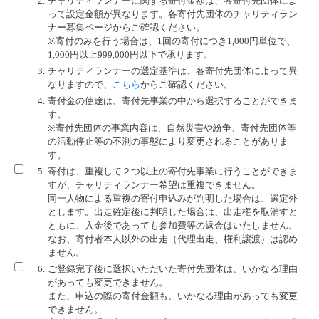
2.
チャリティランナーに関する寄付金額は、各寄付先団体によ
って設定金額が異なります。各寄付先団体のチャリティラン
ナー募集ページからご確認ください。
※寄付のみを行う場合は、1回の寄付につき1,000円単位で、
1,000円以上999,000円以下で承ります。
3.
チャリティランナーの選定基準は、各寄付先団体によって異
なりますので、
こちら
からご確認ください。
4.
寄付金の使途は、寄付先事業の中から選択することができま
す。
※寄付先団体の事業内容は、自然災害や紛争、寄付先団体等
の活動停止等の不測の事態により変更されることがありま
す。
5.
寄付は、重複して２つ以上の寄付先事業に行うことができま
すが、チャリティランナー希望は重複できません。
同一人物による重複の寄付申込みが判明した場合は、選定外
とします。出走確定後に判明した場合は、出走権を取消すと
ともに、入金後であっても参加費等の返金はいたしません。
なお、寄付者本人以外の出走（代理出走、権利譲渡）は認め
ません。
6.
ご登録完了後に選択いただいた寄付先団体は、いかなる理由
があっても変更できません。
また、申込の際の寄付金額も、いかなる理由があっても変更
できません。