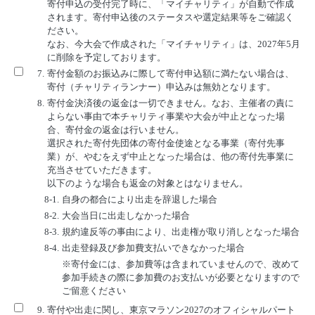
寄付申込の受付完了時に、「マイチャリティ」が自動で作成
されます。寄付申込後のステータスや選定結果等をご確認く
ださい。
なお、今大会で作成された「マイチャリティ」は、2027年5月
に削除を予定しております。
7.
寄付金額のお振込みに際して寄付申込額に満たない場合は、
寄付（チャリティランナー）申込みは無効となります。
8.
寄付金決済後の返金は一切できません。なお、主催者の責に
よらない事由で本チャリティ事業や大会が中止となった場
合、寄付金の返金は行いません。
選択された寄付先団体の寄付金使途となる事業（寄付先事
業）が、やむをえず中止となった場合は、他の寄付先事業に
充当させていただきます。
以下のような場合も返金の対象とはなりません。
8-1.
自身の都合により出走を辞退した場合
8-2.
大会当日に出走しなかった場合
8-3.
規約違反等の事由により、出走権が取り消しとなった場合
8-4.
出走登録及び参加費支払いできなかった場合
※寄付金には、参加費等は含まれていませんので、改めて
参加手続きの際に参加費のお支払いが必要となりますので
ご留意ください
9.
寄付や出走に関し、東京マラソン2027のオフィシャルパート