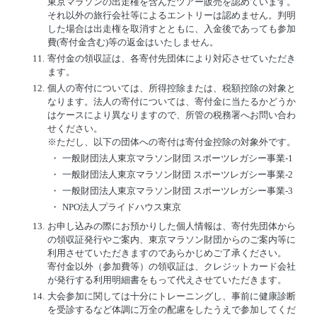
東京マラソンの出走権を含んだツアー販売を認めています。
それ以外の旅行会社等によるエントリーは認めません。判明
した場合は出走権を取消すとともに、入金後であっても参加
費(寄付金含む)等の返金はいたしません。
11.
寄付金の領収証は、各寄付先団体により対応させていただき
ます。
12.
個人の寄付については、所得控除または、税額控除の対象と
なります。法人の寄付については、寄付金に当たるかどうか
はケースにより異なりますので、所管の税務署へお問い合わ
せください。
※ただし、以下の団体への寄付は寄付金控除の対象外です。
・
一般財団法人東京マラソン財団 スポーツレガシー事業-1
・
一般財団法人東京マラソン財団 スポーツレガシー事業-2
・
一般財団法人東京マラソン財団 スポーツレガシー事業-3
・
NPO法人プライドハウス東京
13.
お申し込みの際にお預かりした個人情報は、寄付先団体から
の領収証発行やご案内、東京マラソン財団からのご案内等に
利用させていただきますのであらかじめご了承ください。
寄付金以外（参加費等）の領収証は、クレジットカード会社
が発行する利用明細書をもって代えさせていただきます。
14.
大会参加に関しては十分にトレーニングし、事前に健康診断
を受診するなど体調に万全の配慮をしたうえで参加してくだ