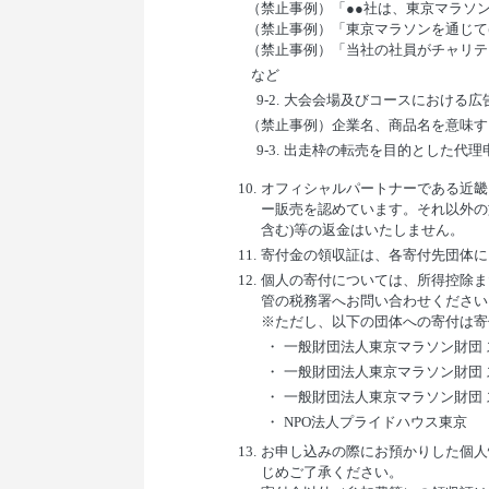
（禁止事例）「●●社は、東京マラソ
（禁止事例）「東京マラソンを通じ
（禁止事例）「当社の社員がチャリテ
など
9-2.
大会会場及びコースにおける広
（禁止事例）企業名、商品名を意味す
9-3.
出走枠の転売を目的とした代理
10.
オフィシャルパートナーである近畿
ー販売を認めています。それ以外の
含む)等の返金はいたしません。
11.
寄付金の領収証は、各寄付先団体に
12.
個人の寄付については、所得控除ま
管の税務署へお問い合わせください
※ただし、以下の団体への寄付は寄
・
一般財団法人東京マラソン財団 
・
一般財団法人東京マラソン財団 
・
一般財団法人東京マラソン財団 
・
NPO法人プライドハウス東京
13.
お申し込みの際にお預かりした個人
じめご了承ください。