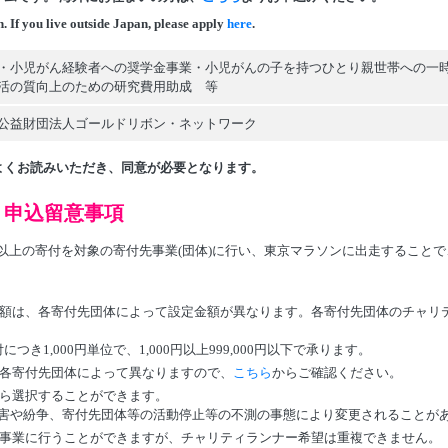
n.
If you live outside Japan, please apply
here
.
・小児がん経験者への奨学金事業・小児がんの子を持つひとり親世帯への一
活の質向上のための研究費用助成 等
公益財団法人ゴールドリボン・ネットワーク
よくお読みいただき、同意が必要となります。
）申込留意事項
額以上の寄付を対象の寄付先事業(団体)に行い、東京マラソンに出走すること
額は、各寄付先団体によって設定金額が異なります。各寄付先団体のチャリ
き1,000円単位で、1,000円以上999,000円以下で承ります。
各寄付先団体によって異なりますので、
こちら
からご確認ください。
ら選択することができます。
害や紛争、寄付先団体等の活動停止等の不測の事態により変更されることが
事業に行うことができますが、チャリティランナー希望は重複できません。