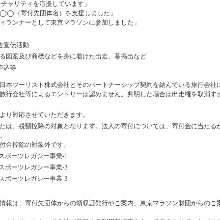
ンチャリティを応援しています」
て◯◯（寄付先団体名）を支援しました」
ィランナーとして東京マラソンに参加しました」
告宣伝活動
る図案及び商標などを身に着けた出走、幕掲出など
申込等
日本ツーリスト株式会社とそのパートナーシップ契約を結んでいる旅行会社
旅行会社等によるエントリーは認めません。判明した場合は出走権を取消すと
より対応させていただきます。
たは、税額控除の対象となります。法人の寄付については、寄付金に当たる
。
付金控除の対象外です。
スポーツレガシー事業-1
スポーツレガシー事業-2
スポーツレガシー事業-3
情報は、寄付先団体からの領収証発行やご案内、東京マラソン財団からのご