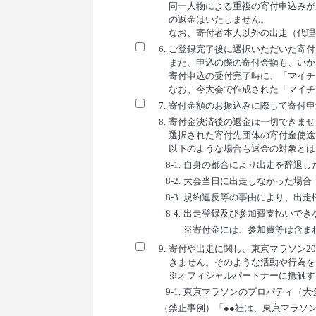
同一人物による重複の寄付申込みが
の返金はいたしません。
なお、寄付者本人以外の出走（代理
6.
ご登録完了後に選択いただいた寄付
また、申込の際の寄付金額も、いか
寄付申込の受付完了時に、「マイチ
なお、今大会で作成された「マイチ
7.
寄付金額のお振込みに際して寄付申
8.
寄付金決済後の返金は一切できませ
選択された寄付先団体の寄付金使途
以下のような場合も返金の対象とは
8-1.
自身の都合により出走を辞退し
8-2.
大会当日に出走しなかった場合
8-3.
規約違反等の事由により、出走
8-4.
出走登録及び参加費支払いでき
※寄付金には、参加費等は含ま
9.
寄付や出走に関し、東京マラソン2
きません。そのような活動や行為を
※オフィシャルパートナーに抵触す
9-1.
東京マラソンのプロパティ（大
（禁止事例）「●●社は、東京マラソ