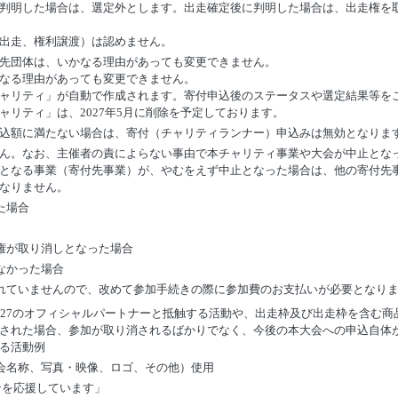
判明した場合は、選定外とします。出走確定後に判明した場合は、出走権を
出走、権利譲渡）は認めません。
先団体は、いかなる理由があっても変更できません。
なる理由があっても変更できません。
ャリティ」が自動で作成されます。寄付申込後のステータスや選定結果等を
ャリティ」は、2027年5月に削除を予定しております。
込額に満たない場合は、寄付（チャリティランナー）申込みは無効となりま
ん。なお、主催者の責によらない事由で本チャリティ事業や大会が中止とな
となる事業（寄付先事業）が、やむをえず中止となった場合は、他の寄付先
なりません。
た場合
権が取り消しとなった場合
なかった場合
れていませんので、改めて参加手続きの際に参加費のお支払いが必要となり
027のオフィシャルパートナーと抵触する活動や、出走枠及び出走枠を含む
された場合、参加が取り消されるばかりでなく、今後の本大会への申込自体
る活動例
会名称、写真・映像、ロゴ、その他）使用
ンを応援しています」