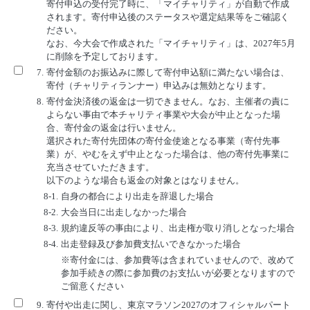
寄付申込の受付完了時に、「マイチャリティ」が自動で作成
されます。寄付申込後のステータスや選定結果等をご確認く
ださい。
なお、今大会で作成された「マイチャリティ」は、2027年5月
に削除を予定しております。
7.
寄付金額のお振込みに際して寄付申込額に満たない場合は、
寄付（チャリティランナー）申込みは無効となります。
8.
寄付金決済後の返金は一切できません。なお、主催者の責に
よらない事由で本チャリティ事業や大会が中止となった場
合、寄付金の返金は行いません。
選択された寄付先団体の寄付金使途となる事業（寄付先事
業）が、やむをえず中止となった場合は、他の寄付先事業に
充当させていただきます。
以下のような場合も返金の対象とはなりません。
8-1.
自身の都合により出走を辞退した場合
8-2.
大会当日に出走しなかった場合
8-3.
規約違反等の事由により、出走権が取り消しとなった場合
8-4.
出走登録及び参加費支払いできなかった場合
※寄付金には、参加費等は含まれていませんので、改めて
参加手続きの際に参加費のお支払いが必要となりますので
ご留意ください
9.
寄付や出走に関し、東京マラソン2027のオフィシャルパート