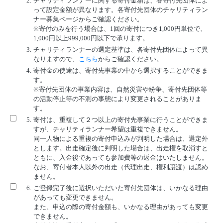
2.
チャリティランナーに関する寄付金額は、各寄付先団体によ
って設定金額が異なります。各寄付先団体のチャリティラン
ナー募集ページからご確認ください。
※寄付のみを行う場合は、1回の寄付につき1,000円単位で、
1,000円以上999,000円以下で承ります。
3.
チャリティランナーの選定基準は、各寄付先団体によって異
なりますので、
こちら
からご確認ください。
4.
寄付金の使途は、寄付先事業の中から選択することができま
す。
※寄付先団体の事業内容は、自然災害や紛争、寄付先団体等
の活動停止等の不測の事態により変更されることがありま
す。
5.
寄付は、重複して２つ以上の寄付先事業に行うことができま
すが、チャリティランナー希望は重複できません。
同一人物による重複の寄付申込みが判明した場合は、選定外
とします。出走確定後に判明した場合は、出走権を取消すと
ともに、入金後であっても参加費等の返金はいたしません。
なお、寄付者本人以外の出走（代理出走、権利譲渡）は認め
ません。
6.
ご登録完了後に選択いただいた寄付先団体は、いかなる理由
があっても変更できません。
また、申込の際の寄付金額も、いかなる理由があっても変更
できません。