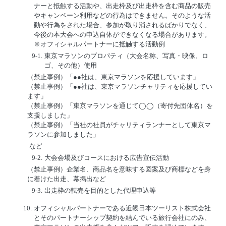
ナーと抵触する活動や、出走枠及び出走枠を含む商品の販売
やキャンペーン利用などの行為はできません。そのような活
動や行為をされた場合、参加が取り消されるばかりでなく、
今後の本大会への申込自体ができなくなる場合があります。
※オフィシャルパートナーに抵触する活動例
9-1.
東京マラソンのプロパティ（大会名称、写真・映像、ロ
ゴ、その他）使用
（禁止事例）「●●社は、東京マラソンを応援しています」
（禁止事例）「●●社は、東京マラソンチャリティを応援してい
ます」
（禁止事例）「東京マラソンを通じて◯◯（寄付先団体名）を
支援しました」
（禁止事例）「当社の社員がチャリティランナーとして東京マ
ラソンに参加しました」
など
9-2.
大会会場及びコースにおける広告宣伝活動
（禁止事例）企業名、商品名を意味する図案及び商標などを身
に着けた出走、幕掲出など
9-3.
出走枠の転売を目的とした代理申込等
10.
オフィシャルパートナーである近畿日本ツーリスト株式会社
とそのパートナーシップ契約を結んでいる旅行会社にのみ、