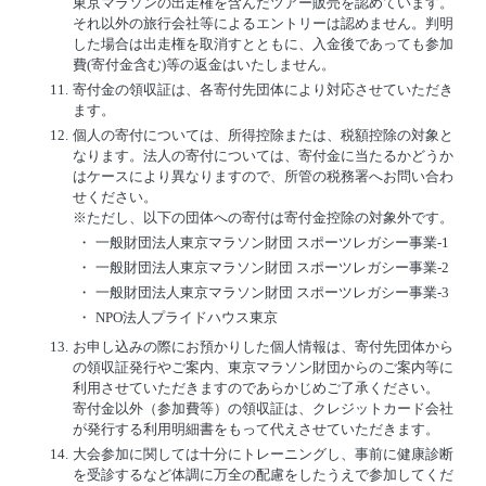
東京マラソンの出走権を含んだツアー販売を認めています。
それ以外の旅行会社等によるエントリーは認めません。判明
した場合は出走権を取消すとともに、入金後であっても参加
費(寄付金含む)等の返金はいたしません。
11.
寄付金の領収証は、各寄付先団体により対応させていただき
ます。
12.
個人の寄付については、所得控除または、税額控除の対象と
なります。法人の寄付については、寄付金に当たるかどうか
はケースにより異なりますので、所管の税務署へお問い合わ
せください。
※ただし、以下の団体への寄付は寄付金控除の対象外です。
・
一般財団法人東京マラソン財団 スポーツレガシー事業-1
・
一般財団法人東京マラソン財団 スポーツレガシー事業-2
・
一般財団法人東京マラソン財団 スポーツレガシー事業-3
・
NPO法人プライドハウス東京
13.
お申し込みの際にお預かりした個人情報は、寄付先団体から
の領収証発行やご案内、東京マラソン財団からのご案内等に
利用させていただきますのであらかじめご了承ください。
寄付金以外（参加費等）の領収証は、クレジットカード会社
が発行する利用明細書をもって代えさせていただきます。
14.
大会参加に関しては十分にトレーニングし、事前に健康診断
を受診するなど体調に万全の配慮をしたうえで参加してくだ