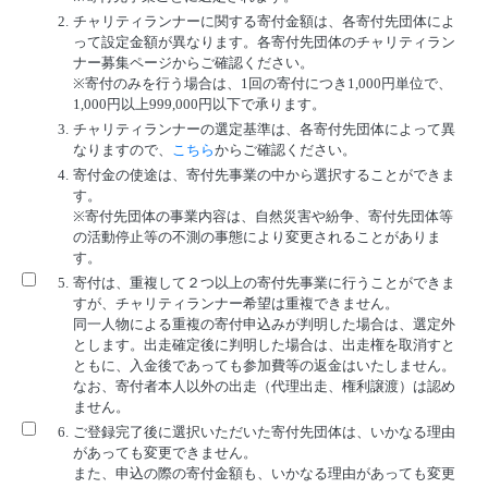
2.
チャリティランナーに関する寄付金額は、各寄付先団体によ
って設定金額が異なります。各寄付先団体のチャリティラン
ナー募集ページからご確認ください。
※寄付のみを行う場合は、1回の寄付につき1,000円単位で、
1,000円以上999,000円以下で承ります。
3.
チャリティランナーの選定基準は、各寄付先団体によって異
なりますので、
こちら
からご確認ください。
4.
寄付金の使途は、寄付先事業の中から選択することができま
す。
※寄付先団体の事業内容は、自然災害や紛争、寄付先団体等
の活動停止等の不測の事態により変更されることがありま
す。
5.
寄付は、重複して２つ以上の寄付先事業に行うことができま
すが、チャリティランナー希望は重複できません。
同一人物による重複の寄付申込みが判明した場合は、選定外
とします。出走確定後に判明した場合は、出走権を取消すと
ともに、入金後であっても参加費等の返金はいたしません。
なお、寄付者本人以外の出走（代理出走、権利譲渡）は認め
ません。
6.
ご登録完了後に選択いただいた寄付先団体は、いかなる理由
があっても変更できません。
また、申込の際の寄付金額も、いかなる理由があっても変更