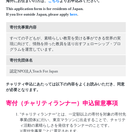
海外にお住まいの方は、
こちら
よりお申込みください。
This application form is for residents of Japan.
If you live outside Japan, please apply
here
.
寄付先事業内容
すべての子どもが、素晴らしい教育を受ける事ができる世界の実
現に向けて、情熱を持った教員を送り出すフェローシップ・プロ
グラムを運営しています。
寄付先団体名
認定NPO法人Teach For Japan
チャリティ申込にあたっては以下の内容をよくお読みいただき、同意
が必要となります。
寄付（チャリティランナー）申込留意事項
1.
"チャリティランナー"とは、一定額以上の寄付を対象の寄付先
事業(団体)に行い、東京マラソンに出走することで、チャリテ
ィ活動の素晴らしさを発信するランナーのことです。
※寄付先事業ごとに選定されます。