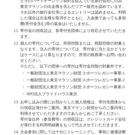
とそのパートナーシップ契約を結んでいる旅行会社にのみ、
東京マラソンの出走権を含んだツアー販売を認めています。
それ以外の旅行会社等によるエントリーは認めません。判明
した場合は出走権を取消すとともに、入金後であっても参加
費(寄付金含む)等の返金はいたしません。
11.
寄付金の領収証は、各寄付先団体により対応させていただき
ます。
12.
個人の寄付については、所得控除または、税額控除の対象と
なります。法人の寄付については、寄付金に当たるかどうか
はケースにより異なりますので、所管の税務署へお問い合わ
せください。
※ただし、以下の団体への寄付は寄付金控除の対象外です。
・
一般財団法人東京マラソン財団 スポーツレガシー事業-1
・
一般財団法人東京マラソン財団 スポーツレガシー事業-2
・
一般財団法人東京マラソン財団 スポーツレガシー事業-3
・
NPO法人プライドハウス東京
13.
お申し込みの際にお預かりした個人情報は、寄付先団体から
の領収証発行やご案内、東京マラソン財団からのご案内等に
利用させていただきますのであらかじめご了承ください。
寄付金以外（参加費等）の領収証は、クレジットカード会社
が発行する利用明細書をもって代えさせていただきます。
14.
大会参加に関しては十分にトレーニングし、事前に健康診断