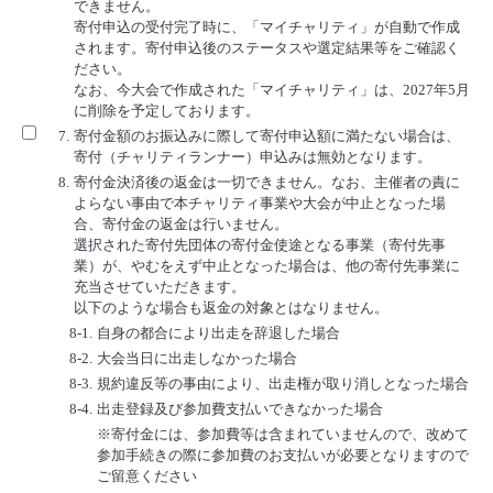
できません。
寄付申込の受付完了時に、「マイチャリティ」が自動で作成
されます。寄付申込後のステータスや選定結果等をご確認く
ださい。
なお、今大会で作成された「マイチャリティ」は、2027年5月
に削除を予定しております。
7.
寄付金額のお振込みに際して寄付申込額に満たない場合は、
寄付（チャリティランナー）申込みは無効となります。
8.
寄付金決済後の返金は一切できません。なお、主催者の責に
よらない事由で本チャリティ事業や大会が中止となった場
合、寄付金の返金は行いません。
選択された寄付先団体の寄付金使途となる事業（寄付先事
業）が、やむをえず中止となった場合は、他の寄付先事業に
充当させていただきます。
以下のような場合も返金の対象とはなりません。
8-1.
自身の都合により出走を辞退した場合
8-2.
大会当日に出走しなかった場合
8-3.
規約違反等の事由により、出走権が取り消しとなった場合
8-4.
出走登録及び参加費支払いできなかった場合
※寄付金には、参加費等は含まれていませんので、改めて
参加手続きの際に参加費のお支払いが必要となりますので
ご留意ください