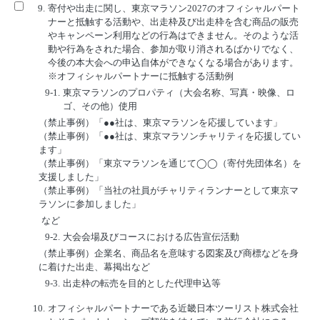
9.
寄付や出走に関し、東京マラソン2027のオフィシャルパート
ナーと抵触する活動や、出走枠及び出走枠を含む商品の販売
やキャンペーン利用などの行為はできません。そのような活
動や行為をされた場合、参加が取り消されるばかりでなく、
今後の本大会への申込自体ができなくなる場合があります。
※オフィシャルパートナーに抵触する活動例
9-1.
東京マラソンのプロパティ（大会名称、写真・映像、ロ
ゴ、その他）使用
（禁止事例）「●●社は、東京マラソンを応援しています」
（禁止事例）「●●社は、東京マラソンチャリティを応援してい
ます」
（禁止事例）「東京マラソンを通じて◯◯（寄付先団体名）を
支援しました」
（禁止事例）「当社の社員がチャリティランナーとして東京マ
ラソンに参加しました」
など
9-2.
大会会場及びコースにおける広告宣伝活動
（禁止事例）企業名、商品名を意味する図案及び商標などを身
に着けた出走、幕掲出など
9-3.
出走枠の転売を目的とした代理申込等
10.
オフィシャルパートナーである近畿日本ツーリスト株式会社