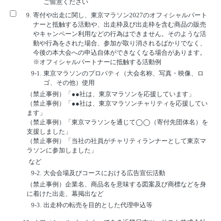
ご留意ください
9.
寄付や出走に関し、東京マラソン2027のオフィシャルパート
ナーと抵触する活動や、出走枠及び出走枠を含む商品の販売
やキャンペーン利用などの行為はできません。そのような活
動や行為をされた場合、参加が取り消されるばかりでなく、
今後の本大会への申込自体ができなくなる場合があります。
※オフィシャルパートナーに抵触する活動例
9-1.
東京マラソンのプロパティ（大会名称、写真・映像、ロ
ゴ、その他）使用
（禁止事例）「●●社は、東京マラソンを応援しています」
（禁止事例）「●●社は、東京マラソンチャリティを応援してい
ます」
（禁止事例）「東京マラソンを通じて◯◯（寄付先団体名）を
支援しました」
（禁止事例）「当社の社員がチャリティランナーとして東京マ
ラソンに参加しました」
など
9-2.
大会会場及びコースにおける広告宣伝活動
（禁止事例）企業名、商品名を意味する図案及び商標などを身
に着けた出走、幕掲出など
9-3.
出走枠の転売を目的とした代理申込等