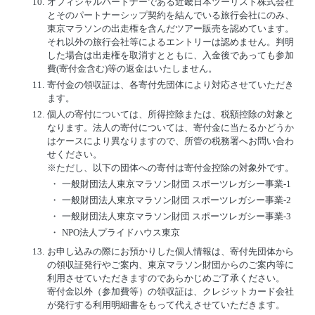
10.
オフィシャルパートナーである近畿日本ツーリスト株式会社
とそのパートナーシップ契約を結んでいる旅行会社にのみ、
東京マラソンの出走権を含んだツアー販売を認めています。
それ以外の旅行会社等によるエントリーは認めません。判明
した場合は出走権を取消すとともに、入金後であっても参加
費(寄付金含む)等の返金はいたしません。
11.
寄付金の領収証は、各寄付先団体により対応させていただき
ます。
12.
個人の寄付については、所得控除または、税額控除の対象と
なります。法人の寄付については、寄付金に当たるかどうか
はケースにより異なりますので、所管の税務署へお問い合わ
せください。
※ただし、以下の団体への寄付は寄付金控除の対象外です。
・
一般財団法人東京マラソン財団 スポーツレガシー事業-1
・
一般財団法人東京マラソン財団 スポーツレガシー事業-2
・
一般財団法人東京マラソン財団 スポーツレガシー事業-3
・
NPO法人プライドハウス東京
13.
お申し込みの際にお預かりした個人情報は、寄付先団体から
の領収証発行やご案内、東京マラソン財団からのご案内等に
利用させていただきますのであらかじめご了承ください。
寄付金以外（参加費等）の領収証は、クレジットカード会社
が発行する利用明細書をもって代えさせていただきます。