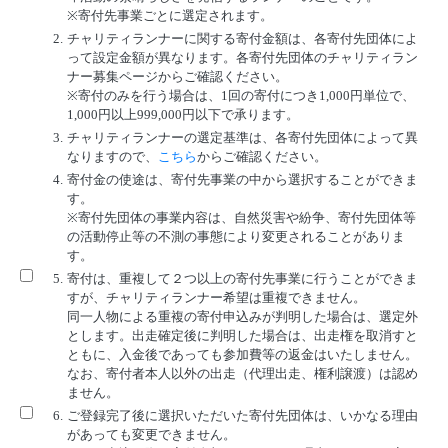
※寄付先事業ごとに選定されます。
2.
チャリティランナーに関する寄付金額は、各寄付先団体によ
って設定金額が異なります。各寄付先団体のチャリティラン
ナー募集ページからご確認ください。
※寄付のみを行う場合は、1回の寄付につき1,000円単位で、
1,000円以上999,000円以下で承ります。
3.
チャリティランナーの選定基準は、各寄付先団体によって異
なりますので、
こちら
からご確認ください。
4.
寄付金の使途は、寄付先事業の中から選択することができま
す。
※寄付先団体の事業内容は、自然災害や紛争、寄付先団体等
の活動停止等の不測の事態により変更されることがありま
す。
5.
寄付は、重複して２つ以上の寄付先事業に行うことができま
すが、チャリティランナー希望は重複できません。
同一人物による重複の寄付申込みが判明した場合は、選定外
とします。出走確定後に判明した場合は、出走権を取消すと
ともに、入金後であっても参加費等の返金はいたしません。
なお、寄付者本人以外の出走（代理出走、権利譲渡）は認め
ません。
6.
ご登録完了後に選択いただいた寄付先団体は、いかなる理由
があっても変更できません。