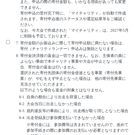
また、申込の際の寄付金額も、いかなる理由があっても変更
できません。
寄付申込の受付完了時に、「マイチャリティ」が自動で作成
されます。寄付申込後のステータスや選定結果等をご確認く
ださい。
なお、今大会で作成された「マイチャリティ」は、2027年5月
に削除を予定しております。
7.
寄付金額のお振込みに際して寄付申込額に満たない場合は、
寄付（チャリティランナー）申込みは無効となります。
8.
寄付金決済後の返金は一切できません。なお、主催者の責に
よらない事由で本チャリティ事業や大会が中止となった場
合、寄付金の返金は行いません。
選択された寄付先団体の寄付金使途となる事業（寄付先事
業）が、やむをえず中止となった場合は、他の寄付先事業に
充当させていただきます。
以下のような場合も返金の対象とはなりません。
8-1.
自身の都合により出走を辞退した場合
8-2.
大会当日に出走しなかった場合
8-3.
規約違反等の事由により、出走権が取り消しとなった場合
8-4.
出走登録及び参加費支払いできなかった場合
※寄付金には、参加費等は含まれていませんので、改めて
参加手続きの際に参加費のお支払いが必要となりますので