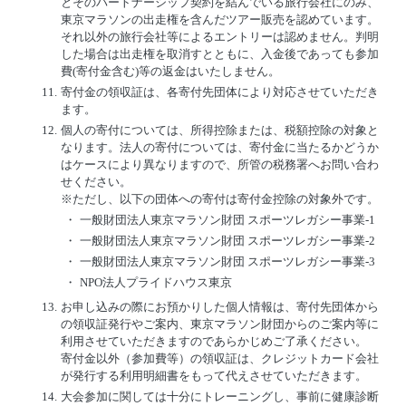
とそのパートナーシップ契約を結んでいる旅行会社にのみ、
東京マラソンの出走権を含んだツアー販売を認めています。
それ以外の旅行会社等によるエントリーは認めません。判明
した場合は出走権を取消すとともに、入金後であっても参加
費(寄付金含む)等の返金はいたしません。
11.
寄付金の領収証は、各寄付先団体により対応させていただき
ます。
12.
個人の寄付については、所得控除または、税額控除の対象と
なります。法人の寄付については、寄付金に当たるかどうか
はケースにより異なりますので、所管の税務署へお問い合わ
せください。
※ただし、以下の団体への寄付は寄付金控除の対象外です。
・
一般財団法人東京マラソン財団 スポーツレガシー事業-1
・
一般財団法人東京マラソン財団 スポーツレガシー事業-2
・
一般財団法人東京マラソン財団 スポーツレガシー事業-3
・
NPO法人プライドハウス東京
13.
お申し込みの際にお預かりした個人情報は、寄付先団体から
の領収証発行やご案内、東京マラソン財団からのご案内等に
利用させていただきますのであらかじめご了承ください。
寄付金以外（参加費等）の領収証は、クレジットカード会社
が発行する利用明細書をもって代えさせていただきます。
14.
大会参加に関しては十分にトレーニングし、事前に健康診断