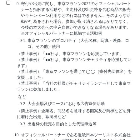
9.
寄付や出走に関し、東京マラソン2027のオフィシャルパート
ナーと抵触する活動や、出走枠及び出走枠を含む商品の販売
やキャンペーン利用などの行為はできません。そのような活
動や行為をされた場合、参加が取り消されるばかりでなく、
今後の本大会への申込自体ができなくなる場合があります。
※オフィシャルパートナーに抵触する活動例
9-1.
東京マラソンのプロパティ（大会名称、写真・映像、ロ
ゴ、その他）使用
（禁止事例）「●●社は、東京マラソンを応援しています」
（禁止事例）「●●社は、東京マラソンチャリティを応援してい
ます」
（禁止事例）「東京マラソンを通じて◯◯（寄付先団体名）を
支援しました」
（禁止事例）「当社の社員がチャリティランナーとして東京マ
ラソンに参加しました」
など
9-2.
大会会場及びコースにおける広告宣伝活動
（禁止事例）企業名、商品名を意味する図案及び商標などを身
に着けた出走、幕掲出など
9-3.
出走枠の転売を目的とした代理申込等
10.
オフィシャルパートナーである近畿日本ツーリスト株式会社