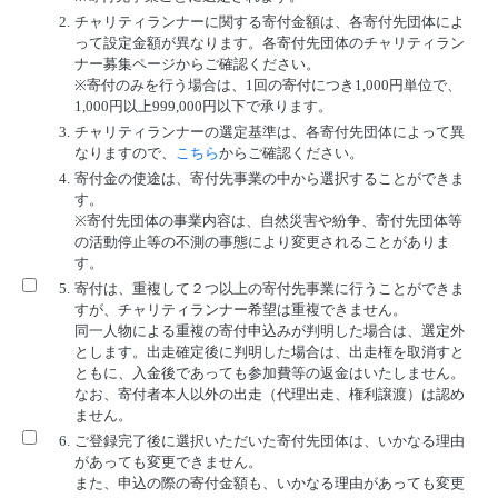
2.
チャリティランナーに関する寄付金額は、各寄付先団体によ
って設定金額が異なります。各寄付先団体のチャリティラン
ナー募集ページからご確認ください。
※寄付のみを行う場合は、1回の寄付につき1,000円単位で、
1,000円以上999,000円以下で承ります。
3.
チャリティランナーの選定基準は、各寄付先団体によって異
なりますので、
こちら
からご確認ください。
4.
寄付金の使途は、寄付先事業の中から選択することができま
す。
※寄付先団体の事業内容は、自然災害や紛争、寄付先団体等
の活動停止等の不測の事態により変更されることがありま
す。
5.
寄付は、重複して２つ以上の寄付先事業に行うことができま
すが、チャリティランナー希望は重複できません。
同一人物による重複の寄付申込みが判明した場合は、選定外
とします。出走確定後に判明した場合は、出走権を取消すと
ともに、入金後であっても参加費等の返金はいたしません。
なお、寄付者本人以外の出走（代理出走、権利譲渡）は認め
ません。
6.
ご登録完了後に選択いただいた寄付先団体は、いかなる理由
があっても変更できません。
また、申込の際の寄付金額も、いかなる理由があっても変更