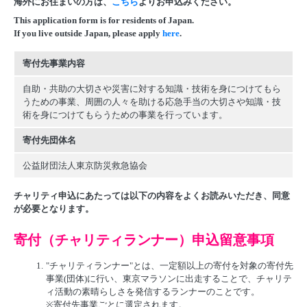
海外にお住まいの方は、
こちら
よりお申込みください。
This application form is for residents of Japan.
If you live outside Japan, please apply
here
.
寄付先事業内容
自助・共助の大切さや災害に対する知識・技術を身につけてもら
うための事業、周囲の人々を助ける応急手当の大切さや知識・技
術を身につけてもらうための事業を行っています。
寄付先団体名
公益財団法人東京防災救急協会
チャリティ申込にあたっては以下の内容をよくお読みいただき、同意
が必要となります。
寄付（チャリティランナー）申込留意事項
1.
"チャリティランナー"とは、一定額以上の寄付を対象の寄付先
事業(団体)に行い、東京マラソンに出走することで、チャリテ
ィ活動の素晴らしさを発信するランナーのことです。
※寄付先事業ごとに選定されます。