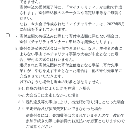
できません。
寄付申込の受付完了時に、「マイチャリティ」が自動で作成
されます。寄付申込後のステータスや選定結果等をご確認く
ださい。
なお、今大会で作成された「マイチャリティ」は、2027年5月
に削除を予定しております。
7.
寄付金額のお振込みに際して寄付申込額に満たない場合は、
寄付（チャリティランナー）申込みは無効となります。
8.
寄付金決済後の返金は一切できません。なお、主催者の責に
よらない事由で本チャリティ事業や大会が中止となった場
合、寄付金の返金は行いません。
選択された寄付先団体の寄付金使途となる事業（寄付先事
業）が、やむをえず中止となった場合は、他の寄付先事業に
充当させていただきます。
以下のような場合も返金の対象とはなりません。
8-1.
自身の都合により出走を辞退した場合
8-2.
大会当日に出走しなかった場合
8-3.
規約違反等の事由により、出走権が取り消しとなった場合
8-4.
出走登録及び参加費支払いできなかった場合
※寄付金には、参加費等は含まれていませんので、改めて
参加手続きの際に参加費のお支払いが必要となりますので
ご留意ください